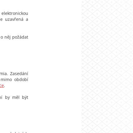
elektronickou
je uzavřená a
 o něj požádat
mia. Zasedání
e mimo období
ce
.
ání by měl být