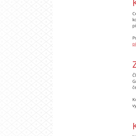
C
k
p
P
p
Č
G
č
K
v