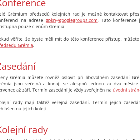
Konference
elé Grémium předsedů kolejních rad je možné kontaktovat přes 
onferenci na adrese
gpkr@googlegroups.com
. Tato konference 
řístupná pouze členům Grémia.
okud věříte, že byste měli mít do této konference přístup, můžete
ředsedu Grémia
.
Zasedání
leny Grémia můžete rovněž oslovit při libovolném zasedání Gré
rémia jsou veřejná a konají se alespoň jednou za dva měsíc
ervenec až září. Termín zasedání je vždy zveřejněn na
úvodní strán
olejní rady mají taktéž veřejná zasedání. Termín jejich zased
yhlášen na jejich koleji.
Kolejní rady