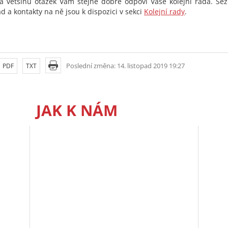
a většinu otázek Vám stejně dobře odpoví Vaše kolejní rada. Se
ad a kontakty na ně jsou k dispozici v sekci
Kolejní rady
.
Poslední změna: 14. listopad 2019 19:27
PDF
TXT
JAK K NÁM