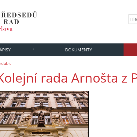
ÁPISY
DOKUMENTY
ardubic
Kolejní rada Arnošta z 