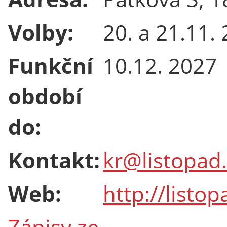
Volby:
20. a 21.11.
Funkční
10.12. 2027
období
do:
Kontakt:
kr@listopad.
Web:
http://listop
Zápisy ze