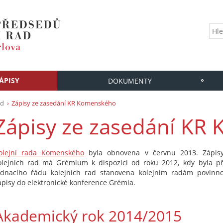
ÁPISY
DOKUMENTY
ad
Zápisy ze zasedání KR Komenského
Zápisy ze zasedání KR
olejní rada Komenského
byla obnovena v červnu 2013. Zápisy
olejních rad má Grémium k dispozici od roku 2012, kdy byla př
ednacího řádu kolejních rad stanovena kolejním radám povinnos
ápisy do elektronické konference Grémia.
Akademický rok 2014/2015