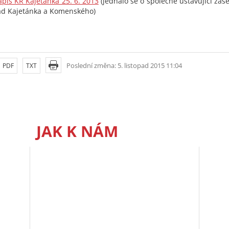
ápis KR Kajetánka 25. 6. 2013
(jednalo se o společné ustavující zas
ad Kajetánka a Komenského)
Poslední změna: 5. listopad 2015 11:04
PDF
TXT
JAK K NÁM