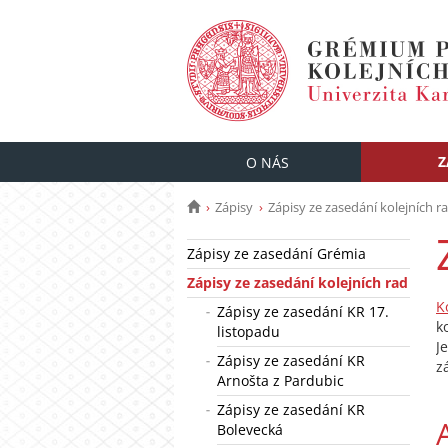
Z
O NÁS
Zápisy
Zápisy ze zasedání kolejních r
Zápisy ze zasedání Grémia
Zápisy ze zasedání kolejních rad
K
Zápisy ze zasedání KR 17.
k
listopadu
J
Zápisy ze zasedání KR
z
Arnošta z Pardubic
Zápisy ze zasedání KR
Bolevecká