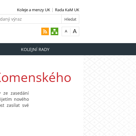
Koleje a menzy UK
Rada KaM UK
KOLEJNÍ RADY
 Komenského
 ze zasedání
ijetím nového
t zasílat své