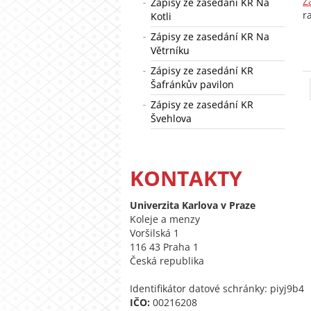
Z
Zápisy ze zasedání KR Na
r
Kotli
Zápisy ze zasedání KR Na
Větrníku
Zápisy ze zasedání KR
Šafránkův pavilon
Zápisy ze zasedání KR
Švehlova
KONTAKTY
Univerzita Karlova v Praze
Koleje a menzy
Voršilská 1
116 43 Praha 1
Česká republika
Identifikátor datové schránky: piyj9b4
IČO:
00216208